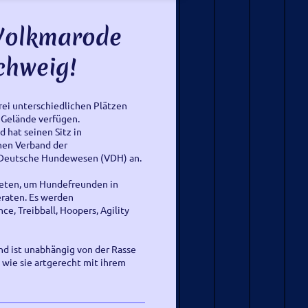
Volkmarode
chweig!
rei unterschiedlichen Plätzen
s Gelände verfügen.
hat seinen Sitz in
hen Verband der
 Deutsche Hundewesen (VDH) an.
bieten, um Hundefreunden in
eraten. Es werden
e, Treibball, Hoopers, Agility
nd ist unabhängig von der Rasse
 wie sie artgerecht mit ihrem