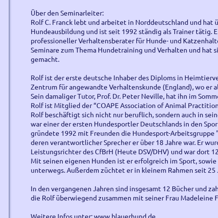
Über den Seminarleiter:
Rolf C. Franck lebt und arbeitet in Norddeutschland und hat ü
Hundeausbildung und ist seit 1992 ständig als Trainer tätig. Er
professioneller Verhaltensberater für Hunde- und Katzenhalt
Seminare zum Thema Hundetraining und Verhalten und hat si
gemacht.
Rolf ist der erste deutsche Inhaber des Diploms in Heimtierv
Zentrum für angewandte Verhaltenskunde (England), wo er als
Sein damaliger Tutor, Prof. Dr. Peter Neville, hat ihn im Som
Rolf ist Mitglied der “COAPE Association of Animal Practition
Rolf beschäftigt sich nicht nur beruflich, sondern auch in sei
war einer der ersten Hundesportler Deutschlands in den Spor
gründete 1992 mit Freunden die Hundesport-Arbeitsgruppe 
deren verantwortlicher Sprecher er über 18 Jahre war. Er wurd
Leistungsrichter des CfBrH (Heute DSV/DHV) und war dort 1
Mit seinen eigenen Hunden ist er erfolgreich im Sport, sowie
unterwegs. Außerdem züchtet er in kleinem Rahmen seit 25 J
In den vergangenen Jahren sind insgesamt 12 Bücher und zahl
die Rolf überwiegend zusammen mit seiner Frau Madeleine F
Weitere Infos unter:
www.blauerhund.de